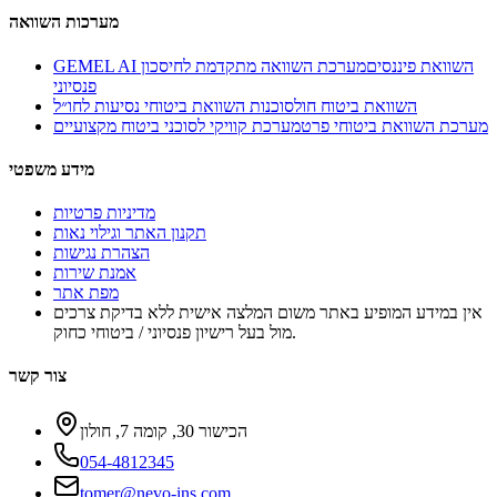
מערכות השוואה
GEMEL AI השוואת פיננסים
מערכת השוואה מתקדמת לחיסכון
פנסיוני
השוואת ביטוח חול
סוכנות השוואת ביטוחי נסיעות לחו״ל
מערכת השוואת ביטוחי פרט
מערכת קוויקי לסוכני ביטוח מקצועיים
מידע משפטי
מדיניות פרטיות
תקנון האתר וגילוי נאות
הצהרת נגישות
אמנת שירות
מפת אתר
אין במידע המופיע באתר משום המלצה אישית ללא בדיקת צרכים
מול בעל רישיון פנסיוני / ביטוחי כחוק.
צור קשר
הכישור 30, קומה 7, חולון
054-4812345
tomer@nevo-ins.com