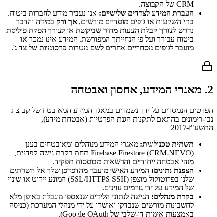
CRM של הקבוצה.
העברת המידע לצדדים שלישיים:
אנו נעביר מידע לחברות ביטוח,
בתי השקעות או גופים מוסדיים מורשים,
אך ורק
במידה והדבר
נדרש לצורך קבלת הצעות מחיר שביקשת או לצורך הפקת פוליסת
ביטוח עבורך ועל פי הנחייתך המפורשת. המידע אינו נמכר או
מועבר לגופים מסחריים אחרים לשם מטרות פרסומיות של צד ג'.
2. מאגרי המידע, אחסון ואבטחה
הפרטים הנמסרים על ידך נשמרים במאגר המידע המאובטח של קבוצת
נבו-רימונים בהתאם לתקנות הגנת הפרטיות (אבטחת מידע),
התשע"ז-2017:
תשתית טכנולוגית:
מאגרי המידע מנוהלים ומאובטחים בענן
Firebase Firestore (CRM-NEVO) תחת בקרת גישה קפדנית,
מזהי אבטחה ייחודיים והרשאות מבוססות תפקיד.
הצפנת נתונים:
המידע האישי מועבר מהדפדפן שלך אל השרתים
שלנו בפרוטוקול מוצפן (SSL/HTTPS SSH) המונע יירוט או שינוי
של המידע על ידי גורמים עוינים.
בקרת מנהלים:
הגישה לנתוני הלידים שנאספו מוגבלת באופן מלא
לחשבונות מורשים שנבדקו ואושרו על ידי מנהלי המערכת (כניסה
באמצעות אימות דו-שלבי של Google OAuth).