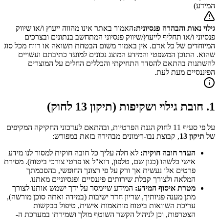
המידע)
גילוי נאות והבהרה פנסיונית:
האמור באתר אינו מהווה ייעוץ ו/או שיווק
פנסיוני ו/או תחליף לייעוץ/שיווק פנסיוני המתחשב בנתונים ובצרכים
המיוחדים של כל אדם. אין באמור משום הבטחת תשואה או רווח מכל סוג
שהוא. התוכן המשפטי והמידע המוצג נכונים למועד כתיבתם ועשויים
להשתנות בהתאם להסדר התחיקתי והכללים החלים על המוצרים
הפיננסיים מעת לעת.
1. חובת גילוי ושקיפות (תיקון 13 לחוק)
על פי סעיף 11 לחוק הגנת הפרטיות, ובהתאם לעדכוני החקיקה המקיפים
של
תיקון 13
, קבוצת נבו-רימונים מבהירה בזאת במפורש:
העדר חובה חוקית:
לא חלה עליך כל חובה חוקית למסור לנו מידע
אישי כלשהו (כגון שם, טלפון, דוא"ל או פרטי צורכי ביטוח). מסירת
פרטים אלו נעשית אך ורק על פי רצונך החופשי, בהסכמתך
המלאה ולצורך קבלת שירותים פיננסיים ופנסיוניים מאתנו.
מטרת איסוף המידע:
המידע שיימסר על ידך ישמש אותנו לצורך
מתן מענה פניותיך, שריון חדר ישיבות (במידה ואתה סוכן מורשה),
עריכת השוואות ביטוח מותאמות אישית, טיפול בבקשות
הצטרפות, וכן לניהול הקשר השוטף מולך ושמירתו במערכת ה-